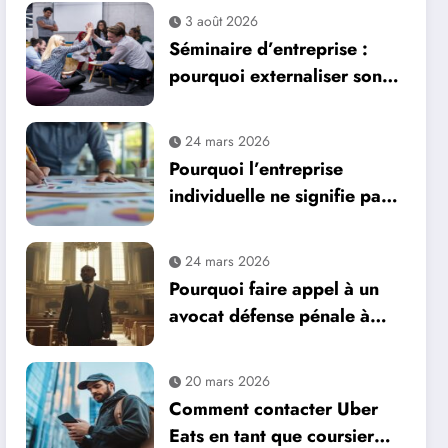
3 août 2026
Séminaire d’entreprise :
pourquoi externaliser son
organisation est un
véritable levier de
24 mars 2026
performance ?
Pourquoi l’entreprise
individuelle ne signifie pas
aucun salarié : guide du
recrutement
24 mars 2026
Pourquoi faire appel à un
avocat défense pénale à
Marseille
20 mars 2026
Comment contacter Uber
Eats en tant que coursier