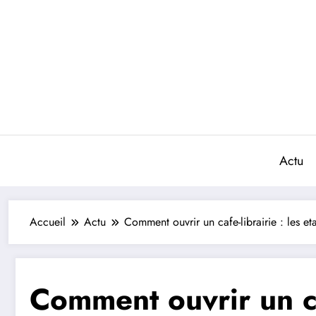
Aller
au
contenu
Actu
Accueil
Actu
Comment ouvrir un cafe-librairie : les e
Comment ouvrir un caf