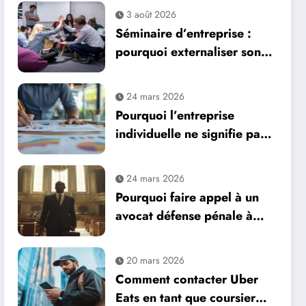
3 août 2026
Séminaire d’entreprise :
pourquoi externaliser son
organisation est un
véritable levier de
24 mars 2026
performance ?
Pourquoi l’entreprise
individuelle ne signifie pas
aucun salarié : guide du
recrutement
24 mars 2026
Pourquoi faire appel à un
avocat défense pénale à
Marseille
20 mars 2026
Comment contacter Uber
Eats en tant que coursier